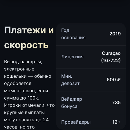
Платежи и
Год
2019
основания
скорость
Curaçao
Лицензия
(167722)
Вывод на карты,
электронные
кошельки — обычно
Мин.
500 ₽
одобряется
депозит
моментально, если
сумма до 100к.
Вейджер
x35
Игроки отмечали, что
бонуса
крупные выплаты
могут занять до 24
Провайдеры
12+
часов, но это