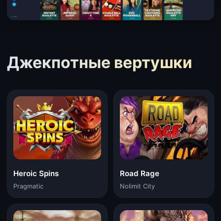
Джекпотные вертушки
Heroic Spins
Road Rage
Pragmatic
Nolimit City