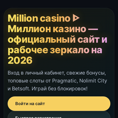
Million casino ᐈ
Миллион казино —
официальный сайт и
рабочее зеркало на
2026
Вход в личный кабинет, свежие бонусы,
топовые слоты от Pragmatic, Nolimit City
и Betsoft. Играй без блокировок!
Войти на сайт