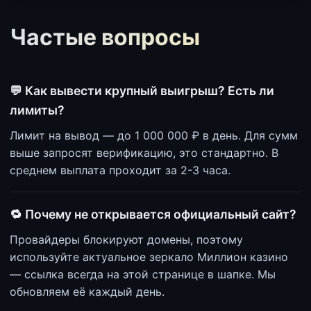
Частые вопросы
💬 Как вывести крупный выигрыш? Есть ли
лимиты?
Лимит на вывод — до 1 000 000 ₽ в день. Для сумм
выше запросят верификацию, это стандартно. В
среднем выплата проходит за 2-3 часа.
🔁 Почему не открывается официальный сайт?
Провайдеры блокируют домены, поэтому
используйте актуальное зеркало Миллион казино
— ссылка всегда на этой странице в шапке. Мы
обновляем её каждый день.