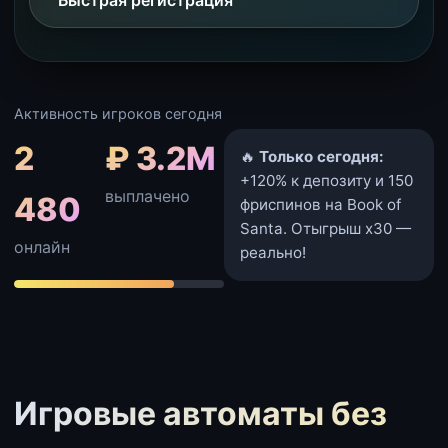
Быстрая регистрация
Активность игроков сегодня
2
₽ 3.2M
🔥
Только сегодня:
+120% к депозиту и 150
выплачено
480
фриспинов на Book of
Santa. Отыгрыш x30 —
онлайн
реально!
Игровые автоматы без