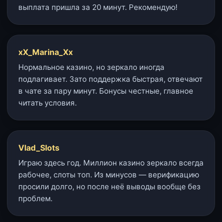
выплата пришла за 20 минут. Рекомендую!
xX_Marina_Xx
Нормальное казино, но зеркало иногда
подлагивает. Зато поддержка быстрая, отвечают
в чате за пару минут. Бонусы честные, главное
читать условия.
Vlad_Slots
Играю здесь год. Миллион казино зеркало всегда
рабочее, слоты топ. Из минусов — верификацию
просили долго, но после неё выводы вообще без
проблем.